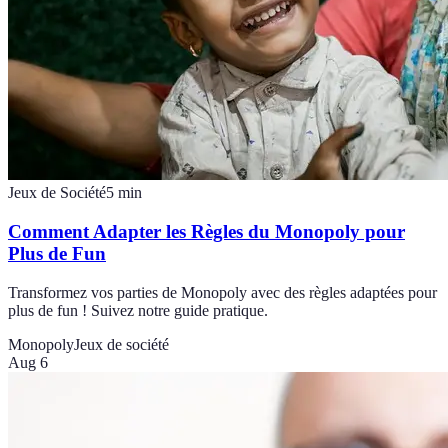
Jeux de Société
5
min
Comment Adapter les Règles du Monopoly pour
Plus de Fun
Transformez vos parties de Monopoly avec des règles adaptées pour
plus de fun ! Suivez notre guide pratique.
Monopoly
Jeux de société
Aug 6