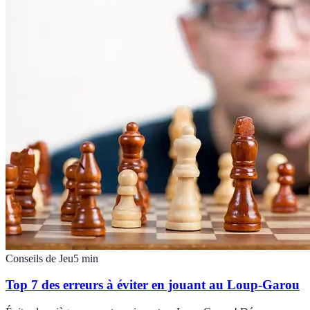
Conseils de Jeu
5
min
Top 7 des erreurs à éviter en jouant au Loup-Garou