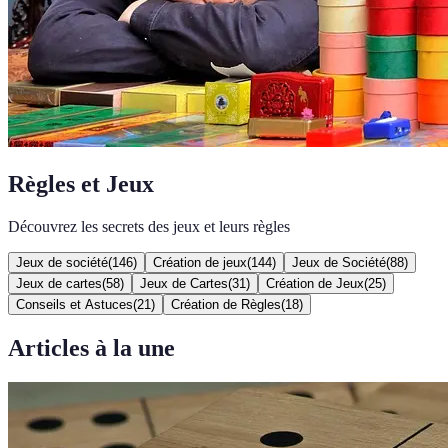
Règles et Jeux
Découvrez les secrets des jeux et leurs règles
Jeux de société
(
146
)
Création de jeux
(
144
)
Jeux de Société
(
88
)
Jeux de cartes
(
58
)
Jeux de Cartes
(
31
)
Création de Jeux
(
25
)
Conseils et Astuces
(
21
)
Création de Règles
(
18
)
Articles à la une