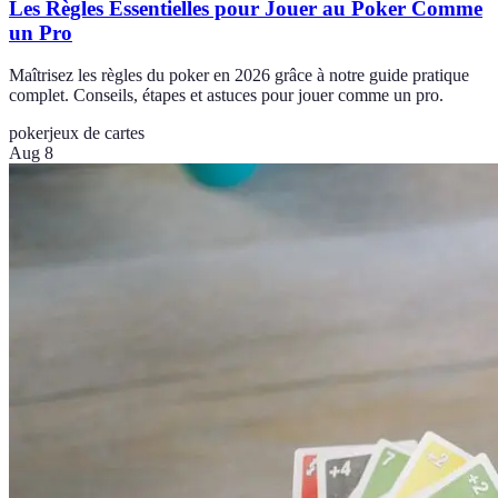
Les Règles Essentielles pour Jouer au Poker Comme
un Pro
Maîtrisez les règles du poker en 2026 grâce à notre guide pratique
complet. Conseils, étapes et astuces pour jouer comme un pro.
poker
jeux de cartes
Aug 8