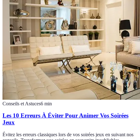
Conseils et Astuces
6
min
Les 10 Erreurs À Éviter Pour Animer Vos Soirées
Jeux
Évitez les erreurs classiques lors de vos soirées jeux en suivant nos