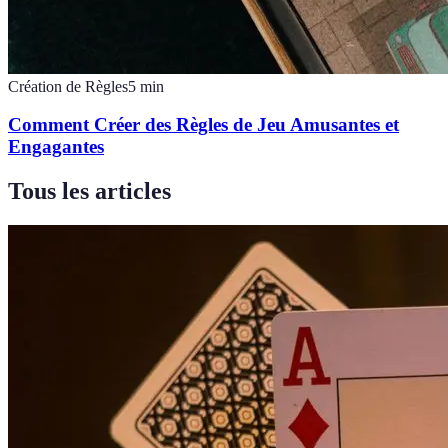
Création de Règles
5
min
Comment Créer des Règles de Jeu Amusantes et
Engagantes
Tous les articles