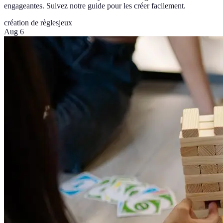
engageantes. Suivez notre guide pour les créer facilement.
création de règles
jeux
Aug 6