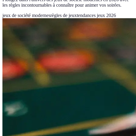
les règles incontournables à connaître pour animer vos soirées.
jeux de société modernes
règles de jeux
tendances jeux 2026