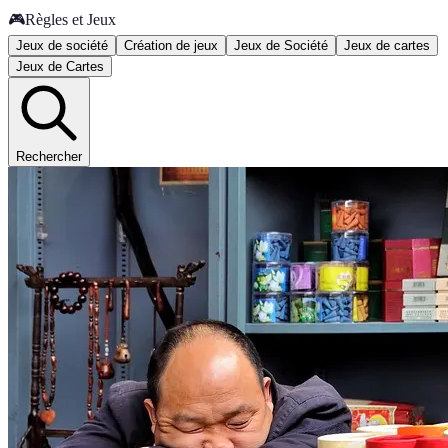
🎮
Règles et Jeux
Jeux de société
Création de jeux
Jeux de Société
Jeux de cartes
Jeux de Cartes
Rechercher