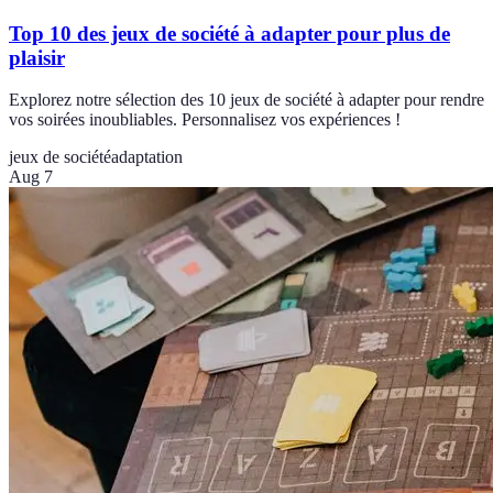
Top 10 des jeux de société à adapter pour plus de
plaisir
Explorez notre sélection des 10 jeux de société à adapter pour rendre
vos soirées inoubliables. Personnalisez vos expériences !
jeux de société
adaptation
Aug 7