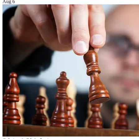
Aug 6