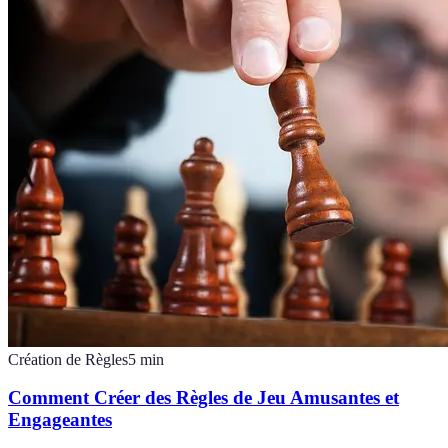
Création de Règles
5
min
Comment Créer des Règles de Jeu Amusantes et
Engageantes