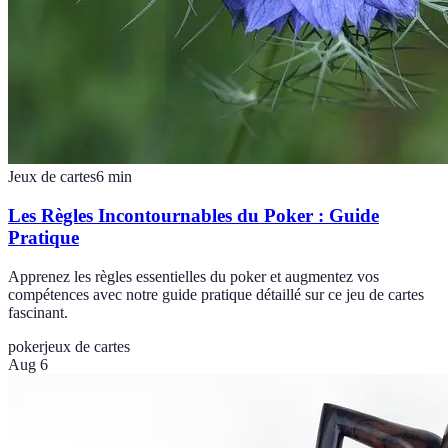
Jeux de cartes
6
min
Les Règles Incontournables du Poker : Guide
Pratique
Apprenez les règles essentielles du poker et augmentez vos
compétences avec notre guide pratique détaillé sur ce jeu de cartes
fascinant.
poker
jeux de cartes
Aug 6