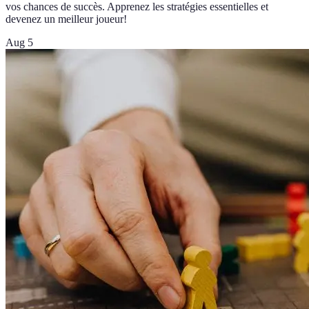
vos chances de succès. Apprenez les stratégies essentielles et
devenez un meilleur joueur!
Aug 5