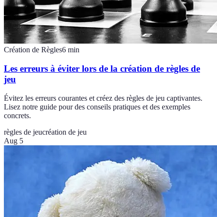
Création de Règles
6
min
Les erreurs à éviter lors de la création de règles de
jeu
Évitez les erreurs courantes et créez des règles de jeu captivantes.
Lisez notre guide pour des conseils pratiques et des exemples
concrets.
règles de jeu
création de jeu
Aug 5