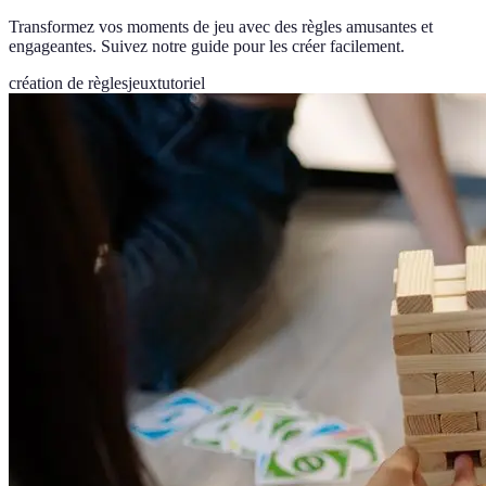
Transformez vos moments de jeu avec des règles amusantes et
engageantes. Suivez notre guide pour les créer facilement.
création de règles
jeux
tutoriel