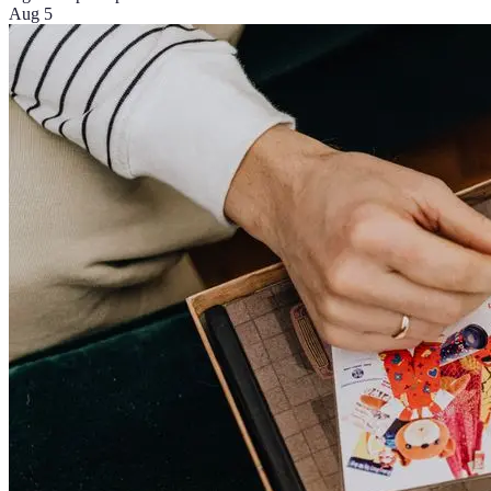
Aug 5