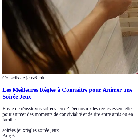
Conseils de jeux
6
min
Les Meilleures Règles à Connaitre pour Animer une
Soirée Jeux
Envie de réussir vos soirées jeux ? Découvrez les règles essentielles
pour animer des moments de convivialité et de rire entre amis ou en
famille.
soirées jeux
règles soirée jeux
Aug 6