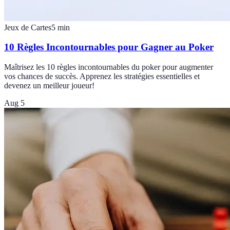
Jeux de Cartes
5
min
10 Règles Incontournables pour Gagner au Poker
Maîtrisez les 10 règles incontournables du poker pour augmenter
vos chances de succès. Apprenez les stratégies essentielles et
devenez un meilleur joueur!
Aug 5