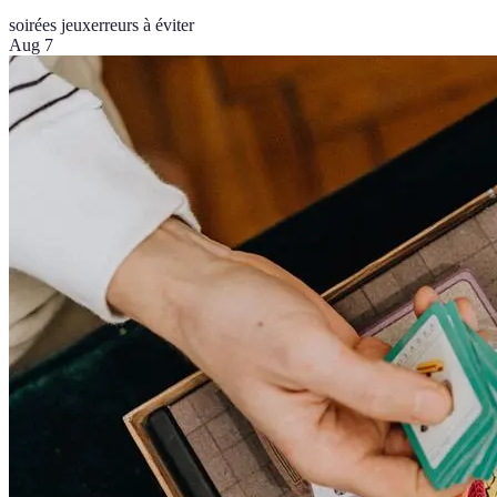
soirées jeux
erreurs à éviter
Aug 7