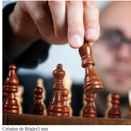
Création de Règles
5
min