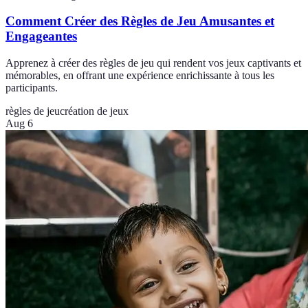
Comment Créer des Règles de Jeu Amusantes et
Engageantes
Apprenez à créer des règles de jeu qui rendent vos jeux captivants et
mémorables, en offrant une expérience enrichissante à tous les
participants.
règles de jeu
création de jeux
Aug 6