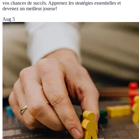
vos chances de succès. Apprenez les stratégies essentielles et
devenez un meilleur joueur!
Aug 5