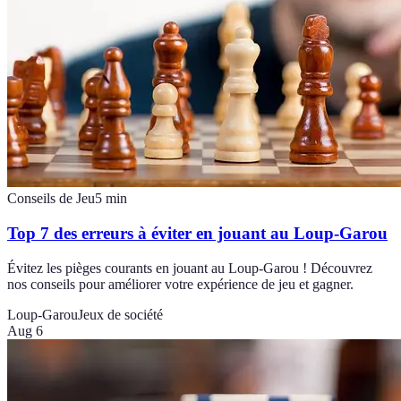
Conseils de Jeu
5
min
Top 7 des erreurs à éviter en jouant au Loup-Garou
Évitez les pièges courants en jouant au Loup-Garou ! Découvrez
nos conseils pour améliorer votre expérience de jeu et gagner.
Loup-Garou
Jeux de société
Aug 6