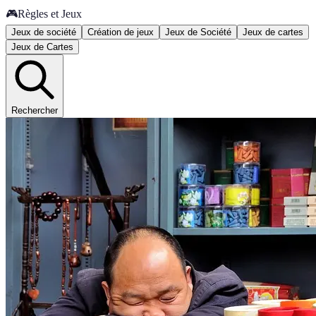
🎮
Règles et Jeux
Jeux de société
Création de jeux
Jeux de Société
Jeux de cartes
Jeux de Cartes
Rechercher