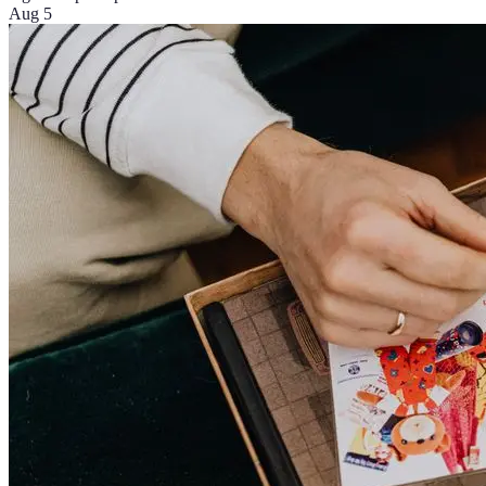
Aug 5