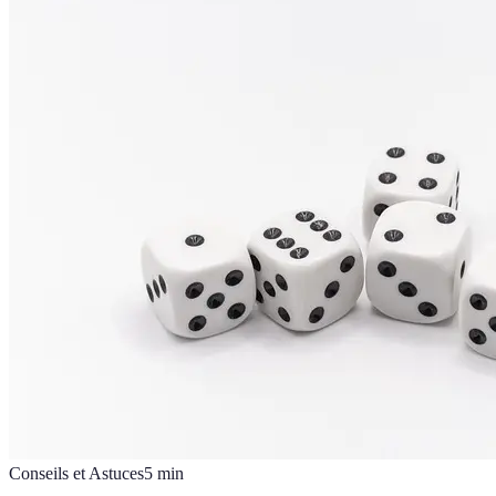
Conseils et Astuces
5
min