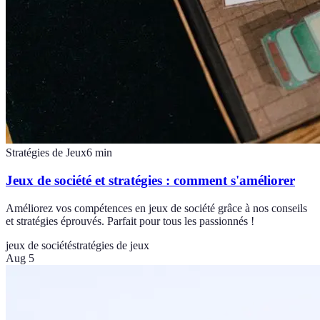
Stratégies de Jeux
6
min
Jeux de société et stratégies : comment s'améliorer
Améliorez vos compétences en jeux de société grâce à nos conseils
et stratégies éprouvés. Parfait pour tous les passionnés !
jeux de société
stratégies de jeux
Aug 5