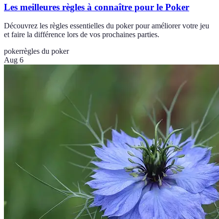
Les meilleures règles à connaître pour le Poker
Découvrez les règles essentielles du poker pour améliorer votre jeu
et faire la différence lors de vos prochaines parties.
poker
règles du poker
Aug 6