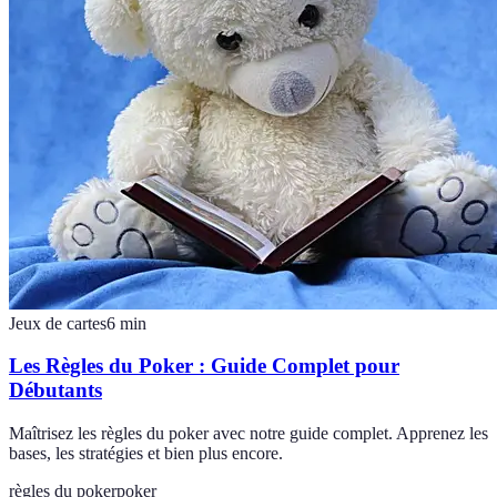
Jeux de cartes
6
min
Les Règles du Poker : Guide Complet pour
Débutants
Maîtrisez les règles du poker avec notre guide complet. Apprenez les
bases, les stratégies et bien plus encore.
règles du poker
poker