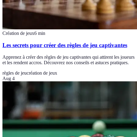
Création de jeux
6
min
Les secrets pour créer des règles de jeu captivantes
Apprenez à créer des règles de jeu captivantes qui attirent les joueurs
et les rendent accros. Découvrez nos conseils et astuces pratiques.
règles de jeu
création de jeux
Aug 4