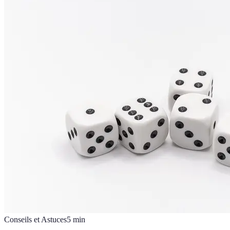
Conseils et Astuces
5
min