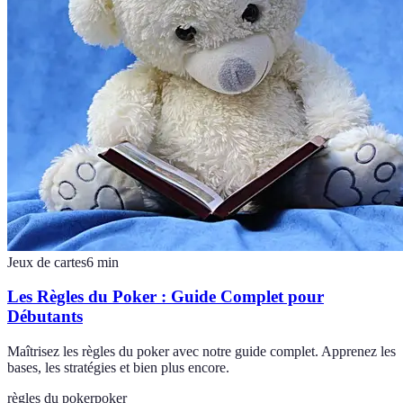
Jeux de cartes
6
min
Les Règles du Poker : Guide Complet pour
Débutants
Maîtrisez les règles du poker avec notre guide complet. Apprenez les
bases, les stratégies et bien plus encore.
règles du poker
poker