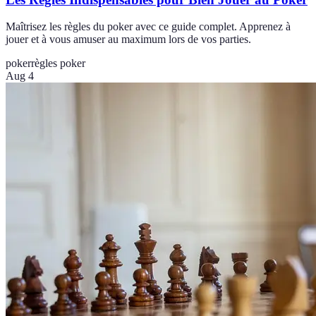
Maîtrisez les règles du poker avec ce guide complet. Apprenez à
jouer et à vous amuser au maximum lors de vos parties.
poker
règles poker
Aug 4