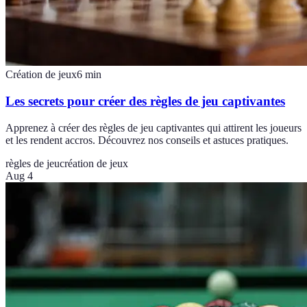
Création de jeux
6
min
Les secrets pour créer des règles de jeu captivantes
Apprenez à créer des règles de jeu captivantes qui attirent les joueurs
et les rendent accros. Découvrez nos conseils et astuces pratiques.
règles de jeu
création de jeux
Aug 4