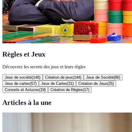
Règles et Jeux
Découvrez les secrets des jeux et leurs règles
Jeux de société
(
146
)
Création de jeux
(
144
)
Jeux de Société
(
86
)
Jeux de cartes
(
57
)
Jeux de Cartes
(
31
)
Création de Jeux
(
25
)
Conseils et Astuces
(
19
)
Création de Règles
(
17
)
Articles à la une