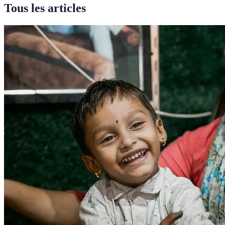
Tous les articles