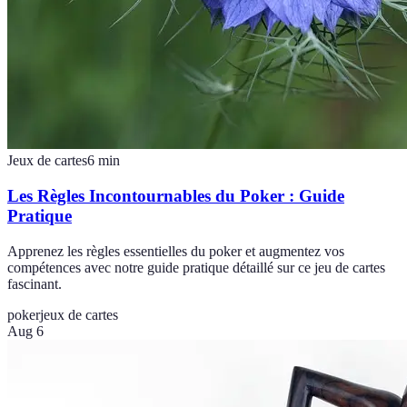
Jeux de cartes
6
min
Les Règles Incontournables du Poker : Guide
Pratique
Apprenez les règles essentielles du poker et augmentez vos
compétences avec notre guide pratique détaillé sur ce jeu de cartes
fascinant.
poker
jeux de cartes
Aug 6