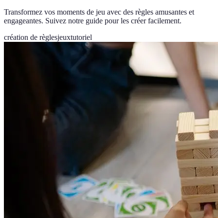
Transformez vos moments de jeu avec des règles amusantes et
engageantes. Suivez notre guide pour les créer facilement.
création de règles
jeux
tutoriel