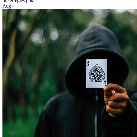
poker
règles poker
Aug 4