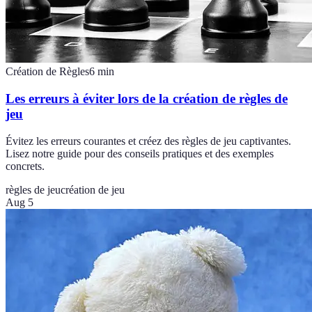
Création de Règles
6
min
Les erreurs à éviter lors de la création de règles de
jeu
Évitez les erreurs courantes et créez des règles de jeu captivantes.
Lisez notre guide pour des conseils pratiques et des exemples
concrets.
règles de jeu
création de jeu
Aug 5